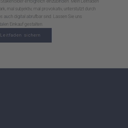
Stakeholder erfolgreich einzubinden. Mein Leitfaden
tark, mal subjektiv, mal provokativ, unterstützt durch
s auch digital abrufbar sind. Lassen Sie uns
len Einkauf gestalten.
Leitfaden sichern