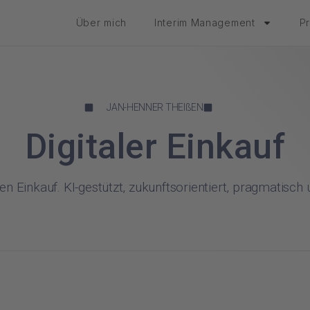
Über mich
Interim Management
P
JAN-HENNER THEIßEN
Digitaler Einkauf
len Einkauf. KI-gestützt, zukunftsorientiert, pragmatisch