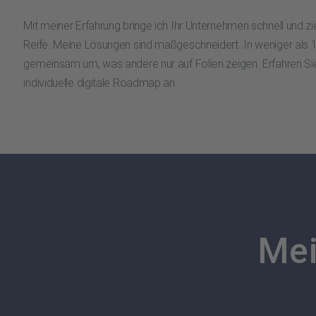
Mit meiner Erfahrung bringe ich Ihr Unternehmen schnell und zie
Reife. Meine Lösungen sind maßgeschneidert. In weniger als 
gemeinsam um, was andere nur auf Folien zeigen. Erfahren Sie
individuelle digitale Roadmap an.
Mei