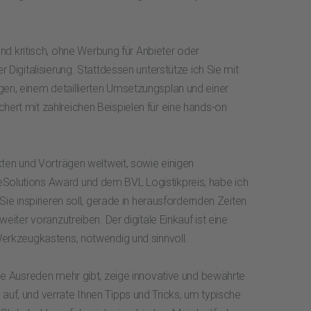
 und kritisch, ohne Werbung für Anbieter oder
 Digitalisierung. Stattdessen unterstütze ich Sie mit
n, einem detaillierten Umsetzungsplan und einer
ert mit zahlreichen Beispielen für eine hands-on
kten und Vorträgen weltweit, sowie einigen
olutions Award und dem BVL Logistikpreis, habe ich
Sie inspirieren soll, gerade in herausfordernden Zeiten
eiter voranzutreiben. Der digitale Einkauf ist eine
Werkzeugkastens, notwendig und sinnvoll.
ne Ausreden mehr gibt, zeige innovative und bewährte
uf, und verrate Ihnen Tipps und Tricks, um typische