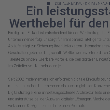
DIGITALER EINKAUF & KI IM EINKAUF
Ein leistungsst
Werthebel für den
Ein digitaler Einkauf ist entscheidend für den Wertbeitrag des 
Unternehmenserfolg. Er sorgt für Transparenz, intelligente Ent
Abläufe, trägt zur Sicherung Ihrer Lieferketten, Unternehmens
Geschäftsergebnisse bei, schafft Wettbewerbsvorteile durch G
Talente zu binden. Greifbare Vorteile, die den digitalen Einkauf
Im Zeitalter von KI mehr denn je.
Seit 2002 implementiere ich erfolgreich digitale Einkaufslösun
mittelständischen Unternehmen als auch in globalen Konzernen
Digitalstrategie, eine umsetzungsschnelle Architektur, leite ein
und unterstütze bei der Auswahl digitaler Lösungen. Mache de
wirksamen KI-Agenten und hilfreichen Prompts.