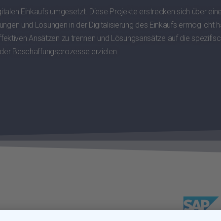
igitalen Einkaufs umgesetzt. Diese Projekte erstrecken sich über 
ungen und Lösungen in der Digitalisierung des Einkaufs ermöglicht ha
fektiven Ansätzen zu trennen und Lösungsansätze auf die spezifi
ng der Beschaffungsprozesse erzielen.