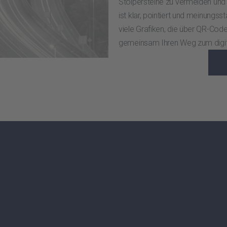
Stolpersteine zu vermeiden und 
ist klar, pointiert und meinungss
viele Grafiken, die über QR-Code
gemeinsam Ihren Weg zum digita