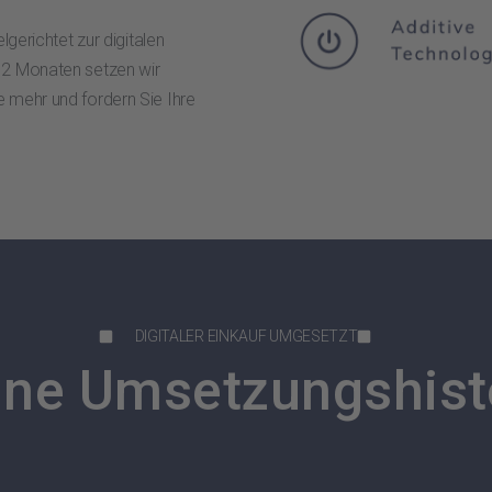
lgerichtet zur digitalen
12 Monaten setzen wir
 mehr und fordern Sie Ihre
DIGITALER EINKAUF UMGESETZT
ne Umsetzungshist