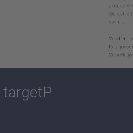
anders!
Sie sich a
soon……
Veröffentli
Kategorisier
Verschlagw
targetP