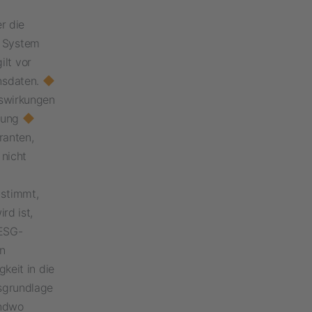
r die
m System
ilt vor
onsdaten.
uswirkungen
stung
ranten,
 nicht
 stimmt,
rd ist,
ESG-
in
gkeit in die
sgrundlage
endwo