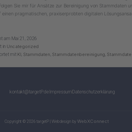
Folgen Sie mir für Ansätze zur Bereinigung von Stammdaten u
uf einen pragmatischen, praxiserprobten digitalen Lösungsans
cht am
Mai 21, 2026
t in
Uncategorized
ortet mit
KI
,
Stammdaten
,
Stammdatenbereinigung
,
Stammdaten
kontakt@targetP.de
Impressum
Datenschutzerklärung
WebXConnect
Copyright © 2026 targetP | Webdesign by