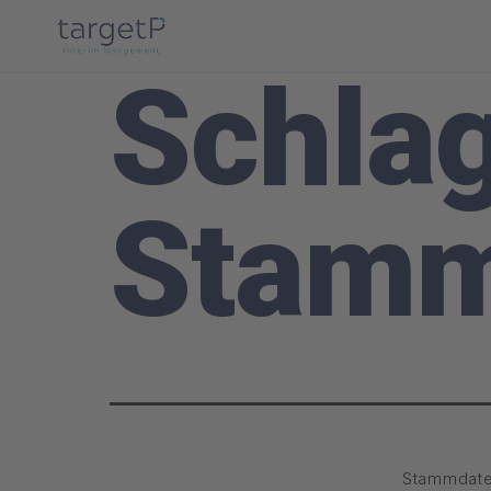
Schla
Stamm
Stammdate