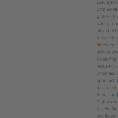
Lösungen u
problemati
größten Pr
selbst, so
allem bei 
fehlgeleit
verzerrt
unklare und
Rohstoffe)
reduziert –
Entscheidu
optimiert d
dass die S
Reporting
Digitalisie
falsche Ri
und liegen