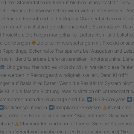
nd Ihre Stammdaten im Einkauf bleiben unangetastet? Diese
sche Herangehensweise sehen wir in vielen Unternehmen. Abe
obleme im Einkauf und in der Supply Chain entstehen nicht i
ndern durch unvollständige oder chaotische Stammdaten. Das g
KI-Projekten. Die Folgen mangelhafter Lieferanten- und Lokati
ete Lieferungen
Lieferterminverspätungen mit Produktionsa
e Reportings, lückenhafte Transparenz bei Ausgaben und Lei
 nicht identifizierbare Lieferkettenrisiken (Knotenpunkte, Liefe
Und genau hier wird es kritisch: Mit KI werden diese Fehler
 sie werden in Rekordgeschwindigkeit skaliert. Denn KI trifft
ngen auf Basis Ihrer Daten! Wenn die Realität im System nicht
ie KI in die falsche Richtung. Was zusätzlich oft unterschätzt wi
tammdaten auch die Grundlage sind für:
LkSG-Analysen
Sanktionsprüfungen
Compliance-Prozesse
Investieren 
rung, ohne die Basis zu stabilisieren? Klar, mit mehr Geschwindi
chtung!
Stammdaten sind kein IT-Thema. Sie sind Steuerung
 klar im Verantwortungsbereich des Funktionsbereiches! Nirg