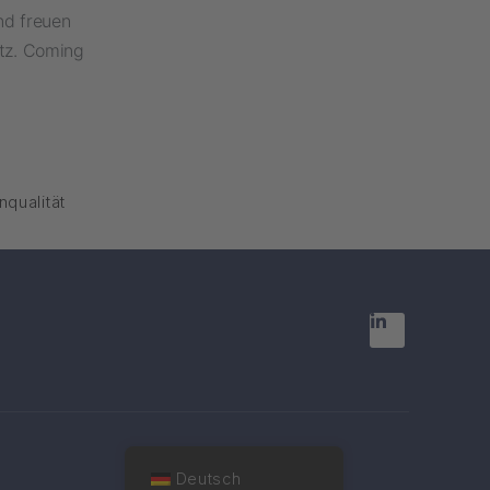
nd freuen
atz. Coming
qualität
Deutsch