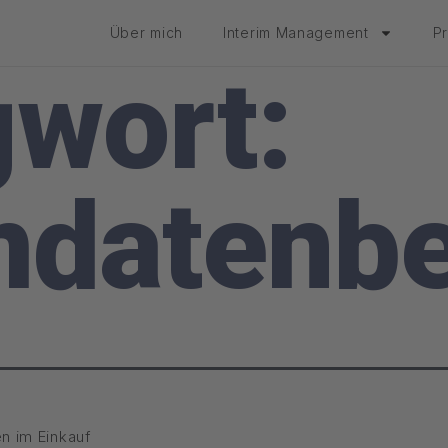
Über mich
Interim Management
P
gwort:
datenbe
n im Einkauf