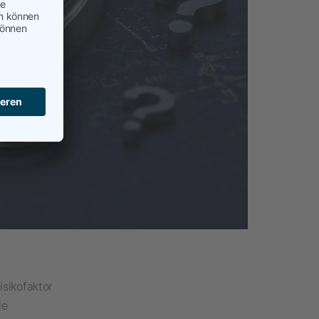
sikofaktor
le