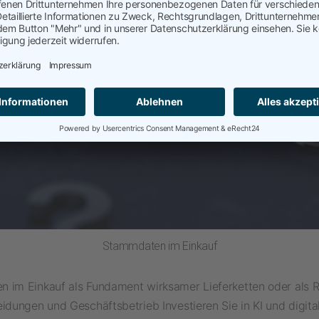
Stammdaten im Einkauf
 im Einkauf als Fundament wirksamer Lieferketten oder als Ri
idungen und Geschäftsbetrieb Investieren Sie in KI und digita