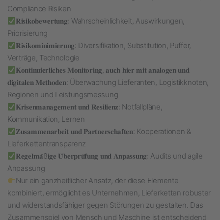
Compliance Risiken
𝐑𝐢𝐬𝐢𝐤𝐨𝐛𝐞𝐰𝐞𝐫𝐭𝐮𝐧𝐠: Wahrscheinlichkeit, Auswirkungen,
Priorisierung
𝐑𝐢𝐬𝐢𝐤𝐨𝐦𝐢𝐧𝐢𝐦𝐢𝐞𝐫𝐮𝐧𝐠: Diversifikation, Substitution, Puffer,
Verträge, Technologie
𝐊𝐨𝐧𝐭𝐢𝐧𝐮𝐢𝐞𝐫𝐥𝐢𝐜𝐡𝐞𝐬 𝐌𝐨𝐧𝐢𝐭𝐨𝐫𝐢𝐧𝐠, 𝐚𝐮𝐜𝐡 𝐡𝐢𝐞𝐫 𝐦𝐢𝐭 𝐚𝐧𝐚𝐥𝐨𝐠𝐞𝐧 𝐮𝐧𝐝
𝐝𝐢𝐠𝐢𝐭𝐚𝐥𝐞𝐧 𝐌𝐞𝐭𝐡𝐨𝐝𝐞𝐧: Überwachung Lieferanten, Logistikknoten,
Regionen und Leistungsmessung
𝐊𝐫𝐢𝐬𝐞𝐧𝐦𝐚𝐧𝐚𝐠𝐞𝐦𝐞𝐧𝐭 𝐮𝐧𝐝 𝐑𝐞𝐬𝐢𝐥𝐢𝐞𝐧𝐳: Notfallpläne,
Kommunikation, Lernen
𝐙𝐮𝐬𝐚𝐦𝐦𝐞𝐧𝐚𝐫𝐛𝐞𝐢𝐭 𝐮𝐧𝐝 𝐏𝐚𝐫𝐭𝐧𝐞𝐫𝐬𝐜𝐡𝐚𝐟𝐭𝐞𝐧: Kooperationen &
Lieferkettentransparenz
𝐑𝐞𝐠𝐞𝐥𝐦𝐚̈ß𝐢𝐠𝐞 𝐔̈𝐛𝐞𝐫𝐩𝐫𝐮̈𝐟𝐮𝐧𝐠 𝐮𝐧𝐝 𝐀𝐧𝐩𝐚𝐬𝐬𝐮𝐧𝐠: Audits und agile
Anpassung
Nur ein ganzheitlicher Ansatz, der diese Elemente
kombiniert, ermöglicht es Unternehmen, Lieferketten robuster
und widerstandsfähiger gegen Störungen zu gestalten. Das
Zusammenspiel von Mensch und Maschine ist entscheidend