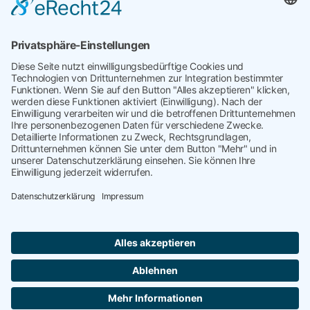
Nächster Beitrag
𝐃𝐞𝐫 𝐁𝐚𝐮𝐭𝐞𝐢𝐥𝐧𝐨𝐦𝐚𝐝𝐞 – 𝐕𝐨𝐧
𝐟𝐞𝐫𝐧𝐨̈𝐬𝐭𝐥𝐢𝐜𝐡𝐞𝐧 𝐖𝐞𝐢𝐭𝐞𝐧 𝐳𝐮𝐫𝐮̈𝐜𝐤!
targetP
kontakt@targetP.de
Impressum
Datenschutzerklärung
WebXConnect
Copyright © 2026 targetP | Webdesign by