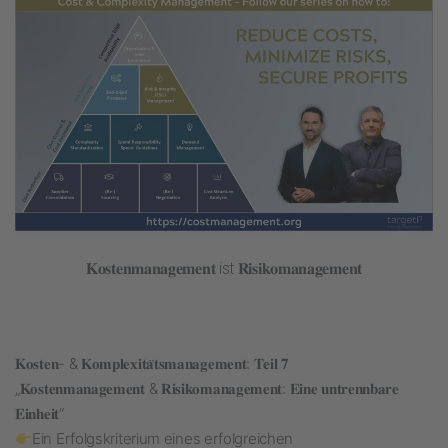
𝐊𝐨𝐬𝐭𝐞𝐧𝐦𝐚𝐧𝐚𝐠𝐞𝐦𝐞𝐧𝐭 ist 𝐑𝐢𝐬𝐢𝐤𝐨𝐦𝐚𝐧𝐚𝐠𝐞𝐦𝐞𝐧𝐭
𝐊𝐨𝐬𝐭𝐞𝐧- & 𝐊𝐨𝐦𝐩𝐥𝐞𝐱𝐢𝐭𝐚̈𝐭𝐬𝐦𝐚𝐧𝐚𝐠𝐞𝐦𝐞𝐧𝐭: 𝐓𝐞𝐢𝐥 𝟕
„𝐊𝐨𝐬𝐭𝐞𝐧𝐦𝐚𝐧𝐚𝐠𝐞𝐦𝐞𝐧𝐭 & 𝐑𝐢𝐬𝐢𝐤𝐨𝐦𝐚𝐧𝐚𝐠𝐞𝐦𝐞𝐧𝐭: 𝐄𝐢𝐧𝐞 𝐮𝐧𝐭𝐫𝐞𝐧𝐧𝐛𝐚𝐫𝐞
𝐄𝐢𝐧𝐡𝐞𝐢𝐭“
Ein Erfolgskriterium eines erfolgreichen