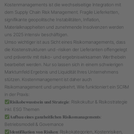
Kostenmanagements ist die wechselseitige Integration mit
dem Supply Chain Risk Management. Fragile Lieferketten,
signifikante geopolitische Instabilitäten, Inflation,
Materialknappheiten und zunehmende Insolvenzen werden
uns 2025 intensiv beschäftigen.
Umso wichtiger ist aus Sicht eines Risikomanagements, dass
die Kostenstrukturen und -risiken der Lieferanten offengelegt
und präventiv mit risiko- und ergebniswirksamen Werthebeln
bearbeitet werden. Nur so lassen sich in einem schwierigen
Marktumfeld Ergebnis und Liquidität Ihres Unternehmens
stützen.
Kostenmanagement ist daher auch
Risikomanagement und umgekehrt. Wie funktioniert ein SCRM
in der Praxis:
𝐑𝐢𝐬𝐢𝐤𝐨𝐛𝐞𝐰𝐮𝐬𝐬𝐭𝐬𝐞𝐢𝐧 𝐮𝐧𝐝 𝐒𝐭𝐫𝐚𝐭𝐞𝐠𝐢𝐞: Risikokultur & Risikostrategie
inkl. ESG Themen
𝐀𝐮𝐟𝐛𝐚𝐮 𝐞𝐢𝐧𝐞𝐬 𝐠𝐚𝐧𝐳𝐡𝐞𝐢𝐭𝐥𝐢𝐜𝐡𝐞𝐧 𝐑𝐢𝐬𝐢𝐤𝐨𝐦𝐚𝐧𝐚𝐠𝐞𝐦𝐞𝐧𝐭𝐬:
Betriebsmodell & Governance
𝐈𝐝𝐞𝐧𝐭𝐢𝐟𝐢𝐤𝐚𝐭𝐢𝐨𝐧 𝐯𝐨𝐧 𝐑𝐢𝐬𝐢𝐤𝐞𝐧: Risikokategorien, Kostenrisiken,