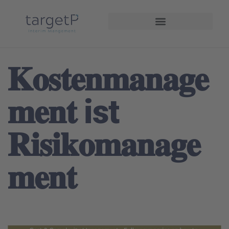
Interim Management
Projekte und Referenzen
𝐊𝐨𝐬𝐭𝐞𝐧𝐦𝐚𝐧𝐚𝐠𝐞
𝐦𝐞𝐧𝐭 ist
𝐑𝐢𝐬𝐢𝐤𝐨𝐦𝐚𝐧𝐚𝐠𝐞
𝐦𝐞𝐧𝐭