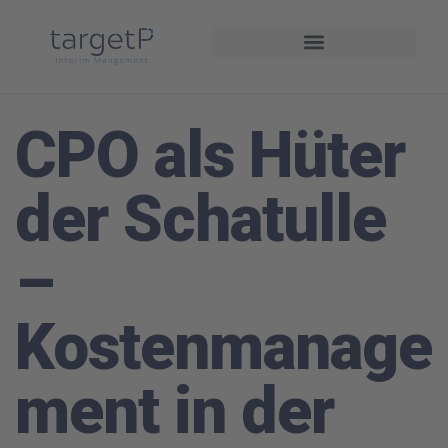
Interim Management
Projekte und Referenzen
CPO als Hüter
der Schatulle
–
Kostenmanage
ment in der