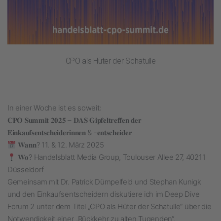
CPO als Hüter der Schatulle
In einer Woche ist es soweit:
𝐂𝐏𝐎 𝐒𝐮𝐦𝐦𝐢𝐭 𝟐𝟎𝟐𝟓 – 𝐃𝐀𝐒 𝐆𝐢𝐩𝐟𝐞𝐥𝐭𝐫𝐞𝐟𝐟𝐞𝐧 𝐝𝐞𝐫
𝐄𝐢𝐧𝐤𝐚𝐮𝐟𝐬𝐞𝐧𝐭𝐬𝐜𝐡𝐞𝐢𝐝𝐞𝐫𝐢𝐧𝐧𝐞𝐧 & -𝐞𝐧𝐭𝐬𝐜𝐡𝐞𝐢𝐝𝐞𝐫
𝐖𝐚𝐧𝐧? 11. & 12. März 2025
𝐖𝐨? Handelsblatt Media Group, Toulouser Allee 27, 40211
Düsseldorf
Gemeinsam mit Dr. Patrick Dümpelfeld und Stephan Kunigk
und den Einkaufsentscheidern diskutiere ich im Deep Dive
Forum 2 unter dem Titel „CPO als Hüter der Schatulle“ über die
Notwendigkeit einer „Rückkehr zu alten Tugenden“.