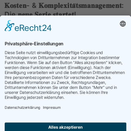
𝐊𝐨𝐬𝐭𝐞𝐧- & 𝐊𝐨𝐦𝐩𝐥𝐞𝐱𝐢𝐭𝐚̈𝐭𝐬𝐦𝐚𝐧𝐚𝐠𝐞𝐦𝐞𝐧𝐭:
Die 𝐧𝐞𝐮𝐞 𝐒𝐞𝐫𝐢𝐞 𝐬𝐭𝐚𝐫𝐭𝐞𝐭!
Nächster Beitrag
Kosten- &
Komplexitätsmanagement Teil 2:
Kostenanalyse
targetP
kontakt@targetP.de
Impressum
Datenschutzerklärung