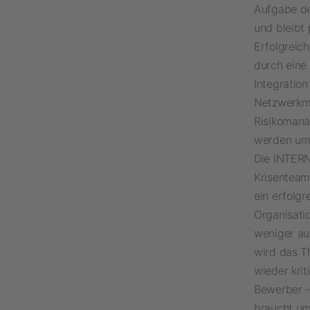
Aufgabe de
und bleibt 
Erfolgreich
durch eine
Integratio
Netzwerkm
Risikomana
werden umfa
Die INTERN
Krisenteam
ein erfolg
Organisati
weniger au
wird das T
wieder krit
Bewerber -w
braucht um