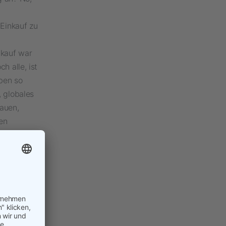
 Einkauf zu
nkauf war
h alle, ist
aben so
 globales
auen,
ien
ich hierzu
rcanis
e der
ema