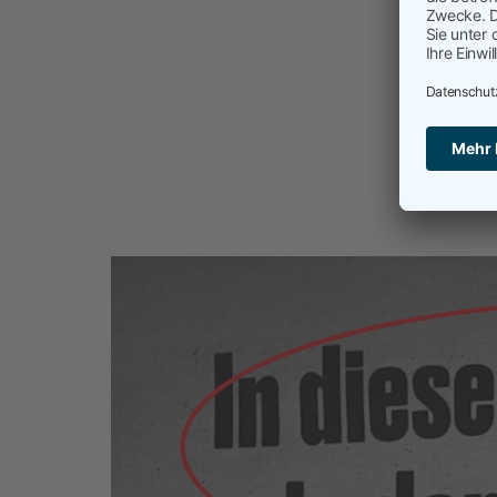
Kategorisier
Verschlagw
Talent Ret
Krisensich