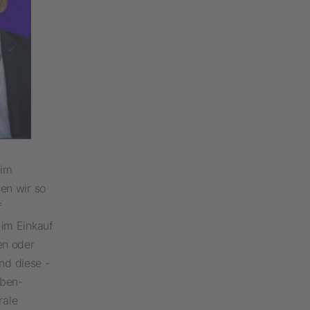
 im
den wir so
f
im Einkauf
en oder
nd diese -
aben-
rale