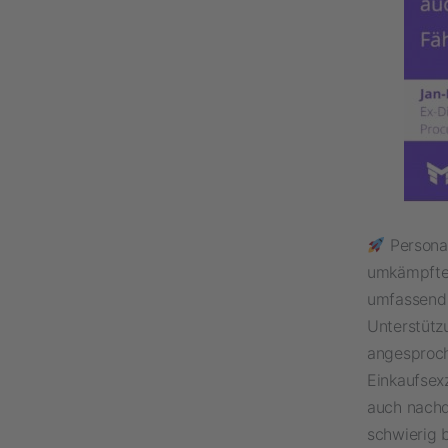
Personalpr
umkämpften 
umfassend 
Unterstütz
angesproch
Einkaufsexz
auch nachd
schwierig b