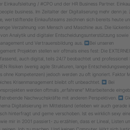
r Einkaufsleitung / #CPO und der HR Business Partner. Einkauf
people business. Im Zeitalter der Digitaliserung mehr denn je.
e, wertstiftende Einkaufsteams zeichnen sich bereits heute un
 enge Verzahnung von Mensch und Maschine aus. Die lückenlo
n von Analytik und digitaler Entscheidungsunterstützung sowie
anagement und Vertrauensbildung aus.
Bei unseren
gement Projekten stellen wir oftmals eines fest: Die EXTERNE
ssend, auch digital, teils 24/7 beobachtet und professionell 
EN Risiken (wenig agile Strukturen, lange Entscheidungswege
s ohne Kompetenzen) jedoch werden zu oft ignoriert. Faktor 
reiches Krisenmanagement bleibt oft unbeachtet.
Bei
onsprojekten werden oftmals „erfahrene“ Mitarbeitende einge
fstrebende Nachwuchskräfte mit anderen Perspektiven.
Gle
hema Digitalisierung im Mittelstand (erleben wir auch gerade 
isch hinterfragt und gerne verschoben. Ist es wirklich sexy ei
ie mir in 2001 passiert- zu erzählen, dass er Lineal, Listen u
 seinen Job zu machen. Und keinen Computer. Hört sich lusti