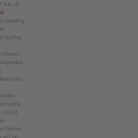
 war, ist
d zukünftig
se
 Empathie,
N Risiken
bearbeitet.
,
Mensch für
bunden,
ichzeitig
in 2024)
nem
nd Telefon
g an? Nö,