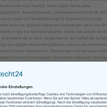
oftmals immer noch Realität. Einen digital Native ohne
splattform, Analytiklösungen, Lieferkettenmonitoring für den
.nun ja. Dabei ist Fachkräftemangel & #talentattraction bzw.
ention eines der größten Risiken der kommenden Jahre. Der Ei
nderlich hipp bei Nachwuchskräften. Dabei, das wissen wir doc
 spannender als je zuvor. Nirgendwo ist die Vielfalt der Aufg
loge wie digitale Netzwerke aufbauen, steuern und entwickeln,
Kulturen/Länder kennenlernen, Beziehungen und Vertrauen aufb
digitale Projekte/Technologien, Stakeholder managen, Strateg
, Verhandeln und Erfolge erzielen und und….)
In 2023 hatte 
ast #ProcurementUnplugged mit Fabian Heinrich, CEO von Me
manzipierung des Einkaufs gesprochen. Und über Beispiele wi
h für Talente attraktiv machen kann. Offensichtlich ist das Th
nglicher denn je.
cht am
August 7, 2024