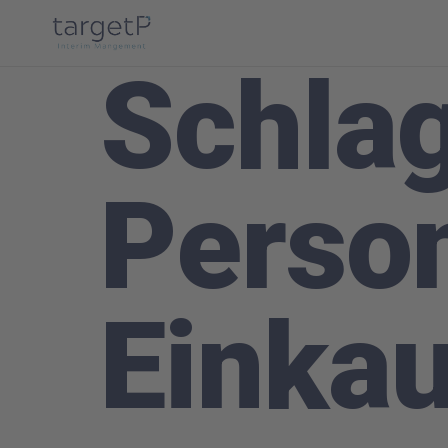
Schla
Perso
Einkau