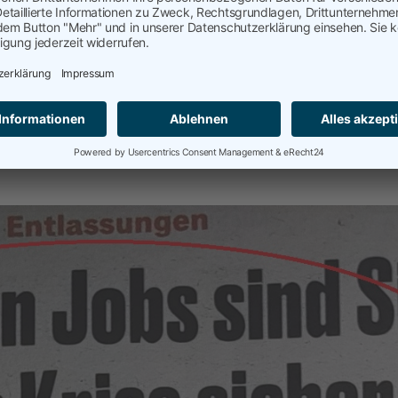
t in
Uncategorized
ortet mit
Personalmangel Einkauf
,
Sexy Einkauf
,
Talent Manag
ention
ere Jobs im Einkauf, trotzdem Personalmangel