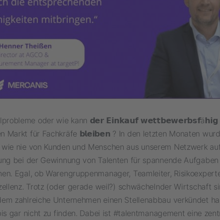
obleme oder wie kann 𝗱𝗲𝗿 𝗘𝗶𝗻𝗸𝗮𝘂𝗳 𝘄𝗲𝘁𝘁𝗯𝗲𝘄𝗲𝗿𝗯𝘀𝗳ä𝗵𝗶𝗴
Markt für Fachkräfe 𝗯𝗹𝗲𝗶𝗯𝗲𝗻 ? In den letzten Monaten wur
wie nie von Kunden und Menschen aus unserem Netzwerk au
ung bei der Gewinnung von Talenten für spannende Aufgaben 
en. Egal, ob Warengruppenmanager, Teamleiter, Risikoexpert
ellenz. Trotz (oder gerade weil?) schwächelnder Wirtschaft si
em zahlreiche Unternehmen einen Stellenabbau verkündet h
is gar nicht zu finden. Dabei ist #talentmanagement eine zent