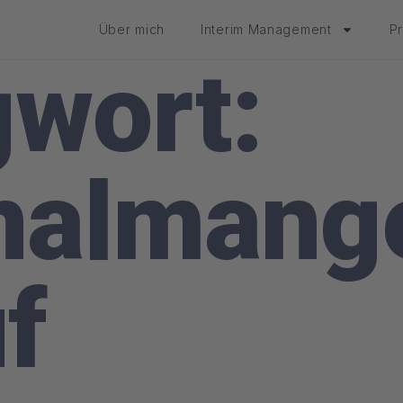
Über mich
Interim Management
P
gwort:
nalmang
f