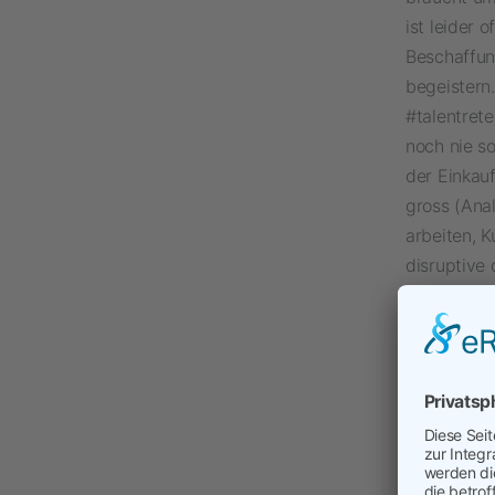
ist leider 
Beschaffung
begeistern.
#talentret
noch nie so
der Einkauf
gross (Ana
arbeiten, 
disruptive 
erarbeiten
in im Podc
über die E
Einkauf sic
seitdem dri
Veröffentli