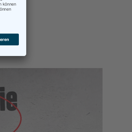
ement
,