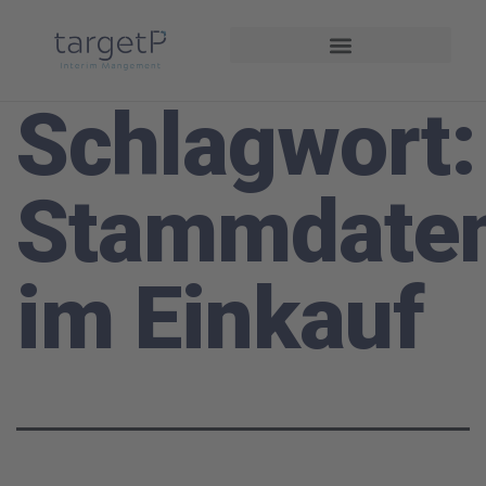
Interim Management
Projekte und Referenzen
Schlagwort:
Stammdaten
im Einkauf