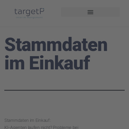
Interim Management
Projekte und Referenzen
Stammdaten
im Einkauf
Stammdaten im Einkauf:
KI-Agenten laufen nicht? Probleme bei