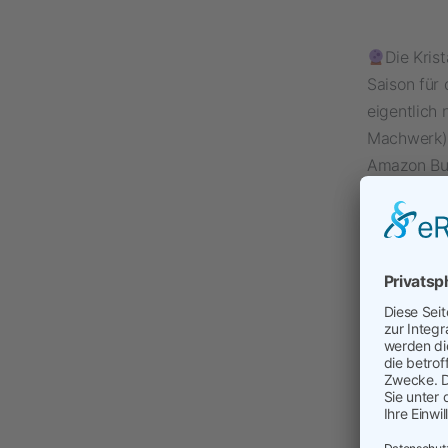
Die Kris
Saison für
eigentlich 
Machwerk) 
Amazon Bus
also den A
zu machen,
bodenständ
Amazon Bus
Was geht 2
haben den 
neue Herau
Wir sind u
Auch wenn a
Diskussion