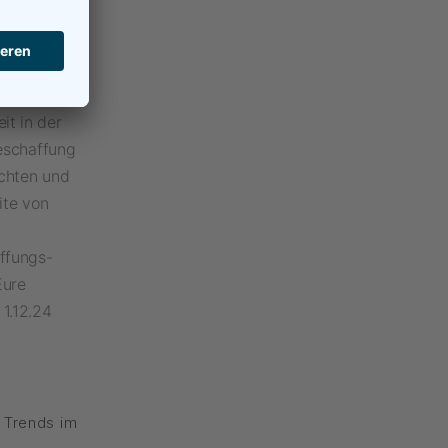
n,
 die
 sehr viel
ie Agenda
it in der
Beschaffung
achten und
ite von
ffungs-
Eure
 1.12.24
,
Trends im