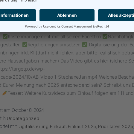
en in vielen Regionen und wirtschaftlichen Herausforderunge
re in Deutschland, haben bereits 2024 zur Rückbesinnung auf
Daseinsberechtigung des Einkaufs geführt (leider). Ergänzt um
agement und Umsetzung von Gesetzen. Das wird auch 2025 d
.
Kostenmanagement mit all seinen Facetten
Nachhaltigke
 gestalten
Regulierungen umsetzen
Digitalisierung der 
nbringen inkl. KI (darf nicht fehlen, aber bitte realistisch betr
ere Hausaufgaben machen) Das Video gibt es hier (sichere Se
ttps://targetp.de/wp-
loads/2024/10/AB_Video_1_StephaneJan.mp4 Welches Bescha
 Eurer Meinung nach 2025 entscheidend sein? Schreibt uns 
!
Teaser: Weitere Kurzvideos zum Einkauf folgen am 1.11 und
cht am
Oktober 8, 2024
t in
Uncategorized
ortet mit
Digitalisierung Einkauf
,
Einkauf 2025
,
Prioritäten 2025