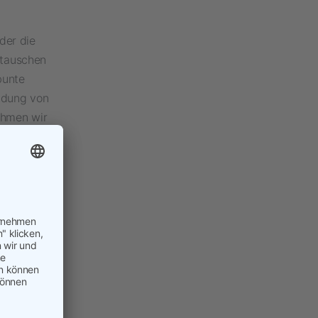
der die
 tauschen
bunte
ladung von
ehmen wir
lücklich
seren eher
 an
rhaltung.
ränderungen
ahlreiche,
sicher!
t geben.
nd die
schen