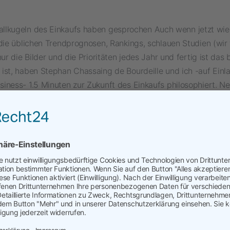
tallkugeln des Einkaufs haben gesprochen Auch wenn jetzt wie
 die üblichen Trendprognosen, Rankings, schlauen Studien (wir
nur die Bilder und die Prioritäten jedes Jahr und fertig ist das 
ist, haben Stephan Chassaing de Bourdeille und ich -auf Ein
iness- 1.5 Minuten zur Zukunft des Einkaufs philosophiert. N
mazon Prime Tag als Aufhänger nicht nur die Hobby-Shopper g
 sondern auch unsere geschätzte Einkaufs-Community mit un
igen Gedanken zur Zukunft des Einkaufs zu beglücken. Danke
iness für die Plattform und Stephan für die kurzweilige Unte
025: Geopolitische, wirtschaftliche und gesellschaftliche Ve
Einkauf in den letzten Jahren grundlegend transformiert und z
sforderungen mit sich gebracht. Und es geht so weiter, ganz 
ns einig: Den EINEN Trend wird es auch 2025 und danach nich
ktuell überall KI als Lösung aller Probleme suggeriert wird u
en dazu fast religiöse Züge angenommen haben. Die geopoliti