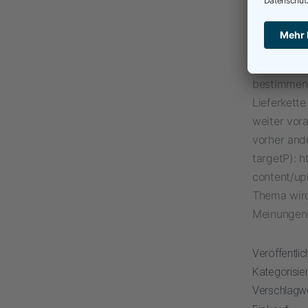
Verwerfung
insbesonde
klassische 
Risikoman
bestimmen
Lieferkette
weiter vora
vorher and
targetP): h
content/up
Thema wird
Meinungen
Veröffentli
Kategorisier
Verschlagw