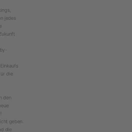
ings,
en jedes
e
Zukunft
bby-
Einkaufs
ür die
en den
neue
!
icht geben.
nd die