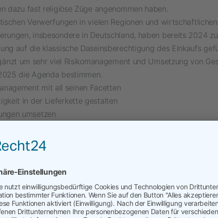
en dazu fast religiöse Züge angenommen haben.
itischen Verwerfungen in vielen Regionen und wirtschaftlichen
erungen, insbesondere in Deutschland, haben bereits 2024 zu
ung auf die klassische Daseinsberechtigung des Einkaufs gef
Ergänzt um sehr viel Risikomanagement und Umsetzung von Ge
2025 die Agenda bestimmen.
nagement mit all seinen Facetten
igkeit in der Lieferkette gestalten
rungen umsetzen
sierung der Beschaffung weiter voranbringen inkl. KI (darf nicht
 realistisch betrachten und vorher andere Hausaufgaben mach
ibt es hier (sichere Seite von targetP): https://targetp.de/wp
ploads/2024/10/AB_Video_1_StephaneJan.mp4
schaffungs-Thema wird Eurer Meinung nach 2025 entscheide
ns Eure Meinungen!
Weitere Kurzvideos zum Einkauf folgen am 1.11 und 1.12.24