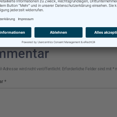
cht am
Oktober 8, 2024
Von
Jan-Henner Theißen
t in
Uncategorized
Verschlagwortet mit
Digitalisierung Einkauf
,
itäten 2025
,
Trends im Einkauf
reibe einen
mmentar
-Adresse wird nicht veröffentlicht.
Erforderliche Felder sind mit
*
m
ar
*