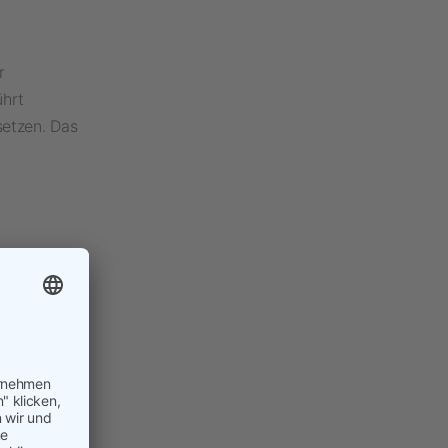
r
ührt
setzen. Das
 fehlen,
en)
-
nd sein?