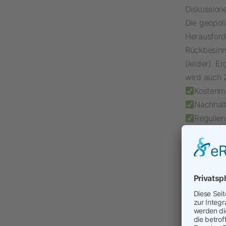
Diskussion
Die geopol
Herausford
Rückbesinn
(leider). 
wird auch 
Kostenma
Nachhalt
Regulie
Digitali
aber bitte
Das Video g
content/u
Welches Be
Schreibt u
Teaser: 