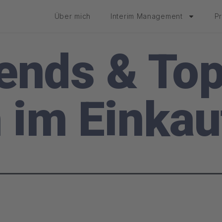
Über mich
Interim Management
P
ends & To
im Einkau