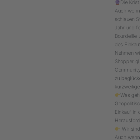
Die Kris
Auch wenn 
schlauen St
Jahr und f
Bourdeille
des Einkauf
Nehmen wir
Shopper gl
Community 
zu beglück
kurzweilige
Was geh
Geopolitis
Einkauf in 
Herausford
Wir sind
Auch wenn a