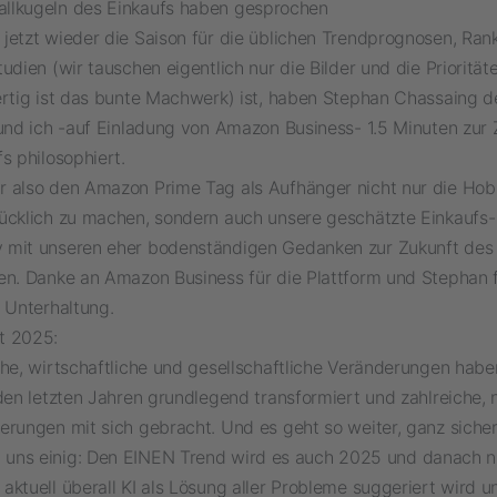
tallkugeln des Einkaufs haben gesprochen
jetzt wieder die Saison für die üblichen Trendprognosen, Rank
udien (wir tauschen eigentlich nur die Bilder und die Priorität
ertig ist das bunte Machwerk) ist, haben Stephan Chassaing d
 und ich -auf Einladung von Amazon Business- 1.5 Minuten zur 
s philosophiert.
 also den Amazon Prime Tag als Aufhänger nicht nur die Ho
ücklich zu machen, sondern auch unsere geschätzte Einkaufs-
mit unseren eher bodenständigen Gedanken zur Zukunft des 
en. Danke an Amazon Business für die Plattform und Stephan f
 Unterhaltung.
t 2025:
che, wirtschaftliche und gesellschaftliche Veränderungen hab
den letzten Jahren grundlegend transformiert und zahlreiche, 
erungen mit sich gebracht. Und es geht so weiter, ganz sicher
 uns einig: Den EINEN Trend wird es auch 2025 und danach n
ktuell überall KI als Lösung aller Probleme suggeriert wird u