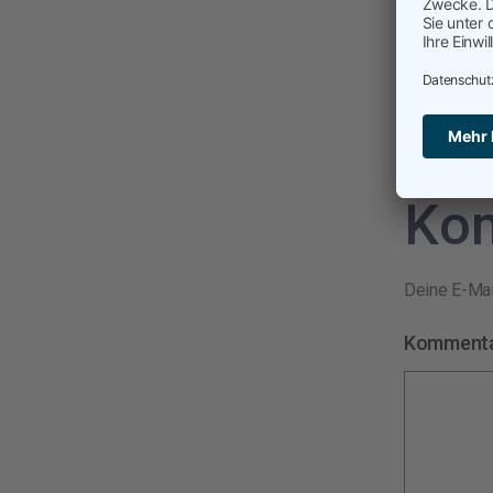
Veröffentli
Kategorisier
2025
,
Prior
Sch
Ko
Deine E-Mail
Komment