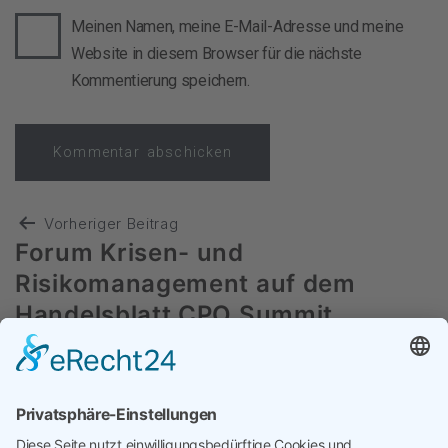
Meinen Namen, meine E-Mail-Adresse und meine
Website in diesem Browser für die nächste
Kommentierung speichern.
Vorheriger Beitrag
Forum Krisen- und
Risikomanagement auf dem
Handelsblatt CPO Summit
Nächster Beitrag
Highlight der Woche: Das 2. CPO
Summit des Handelsblattes in