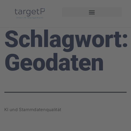
Interim Management
Projekte und Referenzen
Schlagwort:
Geodaten
KI und Stammdatenqualität