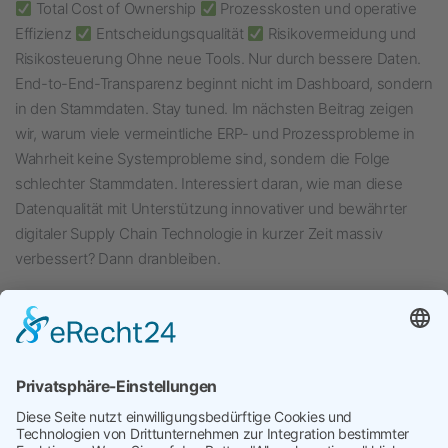
Total Cost of Ownership
Prozesskosten und operative
Effizienz
Entscheidungsqualität
Risikovermeidung und
Risikosteuerung Ohne neue Tools. Nur durch bessere Daten.
End-to-End-Transparenz beginnt nicht im Dashboard, sondern
in den Stammdaten. Stay tuned. Im nächsten Beitrag zeigen
wir, warum viele vermeintliche ERP- und Prozessprobleme in
Wahrheit keine Systemprobleme sind, sondern die Folge
schlechter Stammdaten. Interessiert daran, wie man diese
Datenqualität mit Unterstützung innovativer und bewährter
digitaler Supply Chain Technologie in kurzer Zeit massiv
verbessert? Dann dranbleiben.
Veröffentlicht am
Juni 8, 2026
Kategorisiert in
Uncategorized
Verschlagwortet mit
Geodaten
,
KI
,
Kostenoptimierung
,
Kostensenkung
,
Lieferkettenrisiken
,
lieferkettentransparenz
,
Lokationsdaten
,
Risikomanagement
,
Stammdaten