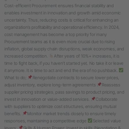
Cost-efficient Procurement ensures financial stability and
enables investment in innovation and growth amid economic
uncertainty. Thus, reducing costs is critical for enhancing an
organization’s profitability and operational efficiency. In 2024,
cost management has become a top priority for many
Procurement teams as it is even more crucial due to rising
inflation, global supply chain disruptions, weak economies, and
increased competition.
After years of 10%+ increases, it is
time to fight back, if you haven’t started yet. No take it or leave
it anymore. It is time to act and end the era of no pushback.
What to do;
Renegotiate contracts to secure lower prices,
adjust inventory, explore long-term agreements
Reassess
supplier pricing strategies, pass savings to product pricing, and
invest in innovation or value-added services.
Collaborate
with suppliers to optimize cost structures, ensuring mutual
benefits.
Monitor market trends closely to ensure timely
responses, maintaining a competitive edge
Selected value
levers:
Skills & Human Power: Invest in skills (Negotiation &