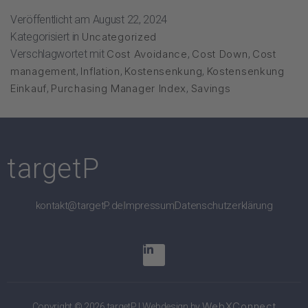
Veröffentlicht am
August 22, 2024
Kategorisiert in
Uncategorized
Verschlagwortet mit
Cost Avoidance
,
Cost Down
,
Cost
management
,
Inflation
,
Kostensenkung
,
Kostensenkung
Einkauf
,
Purchasing Manager Index
,
Savings
targetP
kontakt@targetP.de
Impressum
Datenschutzerklärung
WebXConnect
Copyright © 2026 targetP | Webdesign by