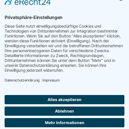
Veröffentlicht am
November 5, 2024
Kategorisiert in
Uncategorized
Verschlagwortet mit
Komplexität
,
Kostenanalyse
,
Kostenanalyse im Einkauf
,
Kostenmanagement
,
Kostensenkung
,
Wertanalyse
targetP
kontakt@targetP.de
Impressum
Datenschutzerklärung
WebXConnect
Copyright © 2026 targetP | Webdesign by