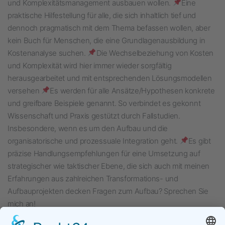
und Komplexitätsmanagement ausbauen wollen.
Eine
praktische Hilfestellung für alle, die sich inhaltlich tief und
dennoch pragmatisch mit dem Thema befassen wollen, aber
kein Buch für Menschen, die eine Grundlagenausbildung in
Kostenanalyse suchen.
Die Wechselbeziehung von Kosten
und Komplexität wird hier immer wieder sorgfältig
herausgearbeitet und mit entsprechenden Lösungsmodellen
versehen
Es werden für alle Ansätze/Hypothesen konkrete
und greifbare Beispiele genannt. So verbindet es gekonnt
Wissenschaft und Praxis gestützt durch Fallstudien.
Insbesondere, wenn es um den Aufbau und die
organisatorische und prozessuale Integration geht.
Es gibt
präzise Handlungsempfehlungen für eine Umsetzung auf
strategischer wie taktischer Ebene, die sich auch mit meinen
Erfahrungen aus zahlreichen Transformations- und
Aufbauprojekten decken Fragen zum Aufbau? Sprechen Sie
mich an!