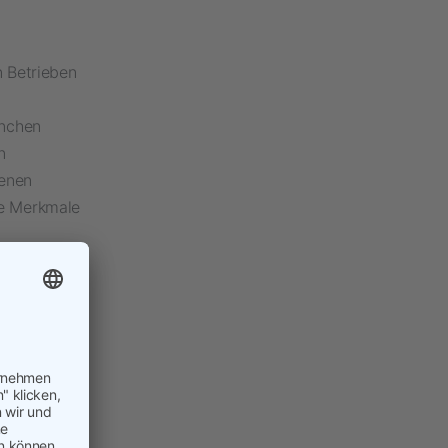
n Betrieben
anchen
n
enen
he Merkmale
zeitig für
enmanager
ist
agmatische
gement