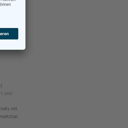
analysen
ams
ern
d
rt und
Chefs mit
insetzbar.