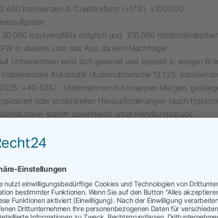
.400 Insolvenzen lt. Creditreform (+17%), >100.000
ensaufgaben
30.000 Insolvenzfälle möglich und 231.000 mittelständische
 KFW in diesem Jahr das Aus, da kein Nachfolger.
auf Unternehmen wird sich generell und speziell in einigen Br
, insbesondere Automobil (Automobilwoche 13.1.25: Insolvenze
2025: +40-50%) . Unternehmen mit knappen Margen, gestieg
ngskosten oder strukturellen Herausforderungen (auch typisc
bilindustrie) stehen zunehmend unter Handlungsdruck.
llten umsichtige CEO, CFO und Einkaufsleiter:innen daher früh
Krisen planen, um im Krisenfall umgehend auf erfahrene Kris
en zu können. Denn im Eintrittsfall mit der Suche zu beginnen 
 und verschwendet wertvolle Zeit.
nager als Krisenmanager helfen gezielt mit Erfahrung und pr
haffen: Risikokultur entwickeln, ein ganzheitliches Risikomana