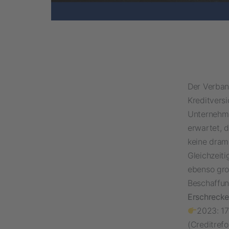
Der Verban
Kreditvers
Unternehme
erwartet, 
keine drama
Gleichzeit
ebenso groß
Beschaffun
Erschrecke
2023: 17
(Creditref