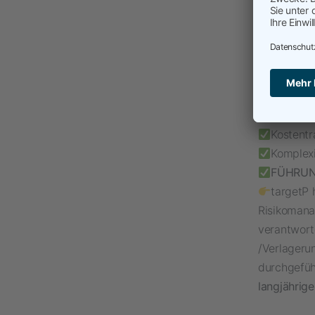
aufbauen, 
Präventi
Reaktiv: 
einbinden 
Insolven
Neue Mär
Lieferan
Kostentr
Komplexi
FÜHRU
targetP 
Risikoman
verantwort
/Verlageru
durchgefü
langjährige