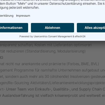
Menschen ausbilden, Notfallpläne etablieren
v: Lieferkrisen vermeiden durch Monitoring & Schwachstellen
Lieferkrisen im Eintrittsfall führen, dabei kross-funktionale Te
und Aufgaben steuern
zfälle managen, Kommunikation koordinieren und kanalisieren
kte und Quellen erschließen, Verlagerungen planen und steu
ten begleiten/stabilisieren/auf Kurs halten
ansparenz schaffen, Kosten mit Lieferanten optimieren
tät reduzieren (Standardisierung, Modularisierung)
NG
hat nicht nur anerkannte und prämierte (Forbes, BME, BVL)
agement Programme für namhafte Unternehmen aufgebaut un
et, sondern auch mehr als 30 (drohende) Insolvenzen gesteue
ngen/Re-Sourcing Aktivitäten/Lieferantenentwicklungsprojekte
hrt-
Unser Team von Einkaufs-, Qualitäts-, und Supply Chain 
r Auslandserfahrung ist vielfach krisenerprobt und weltweit e