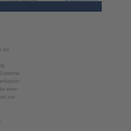
h die
eg
r Zunahme
rlässlich.
ie einen
keit von
z