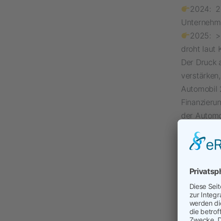
2024: 22
Unternehm
2025: > 
droht laut
Der Druck 
verstärken
Automobil 
Finanzieru
der Automo
Für 2025 so
derartige 
zurückgreif
fahrlässig
Interim Ma
Lösungen:
Basis sc