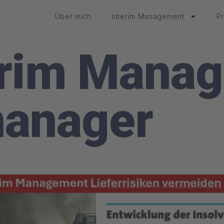
Über mich
Interim Management
P
erim Manag
manager